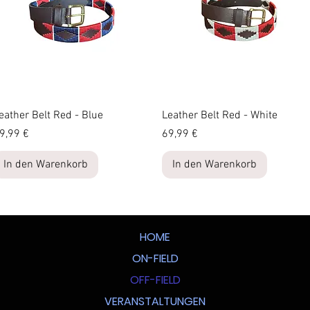
Schnellansicht
Schnellansicht
eather Belt Red - Blue
Leather Belt Red - White
reis
Preis
9,99 €
69,99 €
In den Warenkorb
In den Warenkorb
HOME
ON-FIELD
OFF-FIELD
VERANSTALTUNGEN