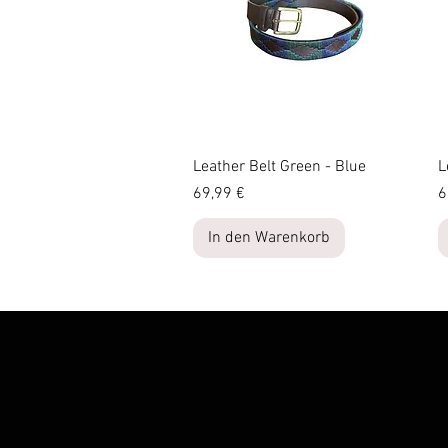
Schnellansicht
Leather Belt Green - Blue
L
Preis
P
69,99 €
6
In den Warenkorb