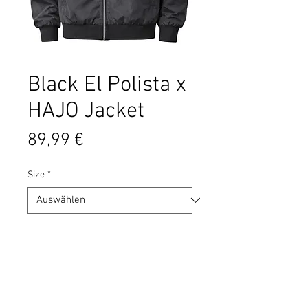
Black El Polista x
HAJO Jacket
Preis
89,99 €
Size
*
Anzahl
*
In den Warenkorb